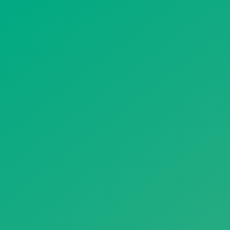
遥想公瑾当年，小乔初嫁了，雄姿英发。
羽扇纶巾，谈笑间，樯橹灰飞烟灭。
故国神游，多情应笑我，早生华发。
人生如梦，一尊还酹江月。